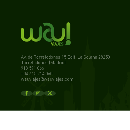
Av. de Torrelodones 15 Edif: La Solana 28250
Torrelodones (Madrid)
918 591 066
+34 615 214 060
wauviajes@wauviajes.com